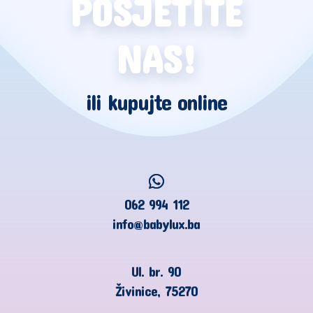
POSJETITE
NAS!
ili kupujte online
062 994 112
info@babylux.ba
Ul. br. 90
Živinice, 75270