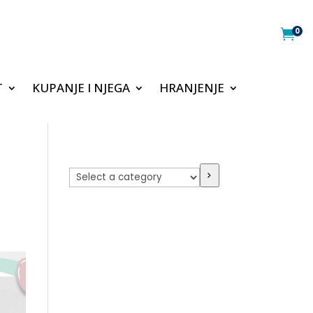
0

T
KUPANJE I NJEGA
HRANJENJE
Select
a
category