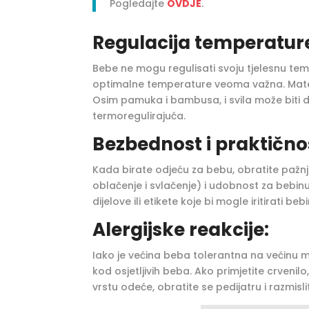
Pogledajte
OVDJE
.
Regulacija temperatur
Bebe ne mogu regulisati svoju tjelesnu te
optimalne temperature veoma važna. Materij
Osim pamuka i bambusa, i svila može biti d
termoregulirajuća.
Bezbednost i praktično
Kada birate odjeću za bebu, obratite pažnj
oblačenje i svlačenje) i udobnost za bebinu
dijelove ili etikete koje bi mogle iritirati beb
Alergijske reakcije:
Iako je većina beba tolerantna na većinu mat
kod osjetljivih beba. Ako primjetite crveni
vrstu odeće, obratite se pedijatru i razmisl