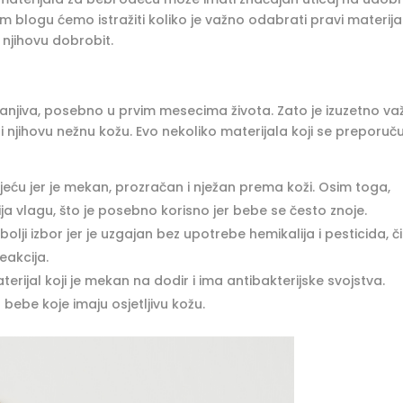
m blogu ćemo istražiti koliko je važno odabrati pravi materija
 njihovu dobrobit.
 ranjiva, posebno u prvim mesecima života. Zato je izuzetno v
tetiti njihovu nežnu kožu. Evo nekoliko materijala koji se preporuč
jeću jer je mekan, prozračan i nježan prema koži. Osim toga,
ija vlagu, što je posebno korisno jer bebe se često znoje.
olji izbor jer je uzgajan bez upotrebe hemikalija i pesticida, 
reakcija.
erijal koji je mekan na dodir i ima antibakterijske svojstva.
 bebe koje imaju osjetljivu kožu.