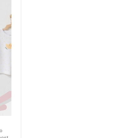
 o
nost,