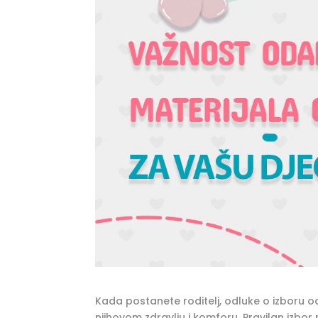
Kada postanete roditelj, odluke o izboru 
njihovom zdravlju i komforu. Pravilan izbo