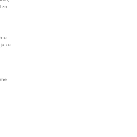
l za
ažno
uju za
čime