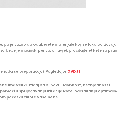
, pa je važno da odaberete materijale koji se lako održavaju 
a bebe je mašinski periva, ali uvijek pročitajte etikete za pranj
 perioda se preporučuju? Pogledajte
OVDJE
.
ebe ima veliki uticaj na njihovu udobnost, bezbjednost i
pomoći u spriječavanju iritacija kože, održavanju optimaln
vom početku života vaše bebe.