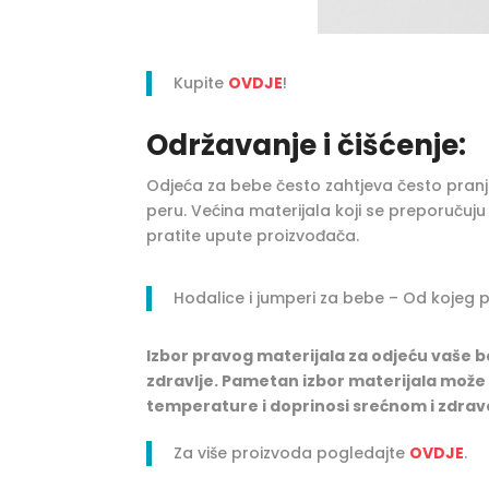
Kupite
OVDJE
!
Održavanje i čišćenje:
Odjeća za bebe često zahtjeva često pranje
peru. Većina materijala koji se preporučuju z
pratite upute proizvođača.
Hodalice i jumperi za bebe – Od kojeg
Izbor pravog materijala za odjeću vaše b
zdravlje. Pametan izbor materijala može 
temperature i doprinosi srećnom i zdra
Za više proizvoda pogledajte
OVDJE
.