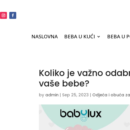
NASLOVNA
BEBA U KUĆI
BEBA U 
Koliko je važno odabr
vaše bebe?
by
admin
|
Sep 25, 2023
|
Odjeća i obuća z