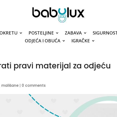
POKRETU
POSTELJINE
ZABAVA
SIGURNOS
ODJEĆA I OBUĆA
IGRAČKE
ati pravi materijal za odjeću
a mališane
|
0 comments