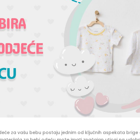
odeće za vašu bebu postaju jednim od ključnih aspekata brige
r materijala za bebi odeću može imati značajan uticaj na udob