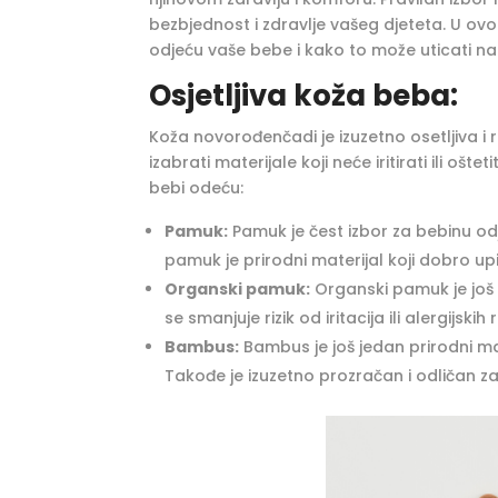
bezbjednost i zdravlje vašeg djeteta. U ovo
odjeću vaše bebe i kako to može uticati na
Osjetljiva koža beba:
Koža novorođenčadi je izuzetno osetljiva i
izabrati materijale koji neće iritirati ili oš
bebi odeću:
Pamuk:
Pamuk je čest izbor za bebinu od
pamuk je prirodni materijal koji dobro up
Organski pamuk:
Organski pamuk je još b
se smanjuje rizik od iritacija ili alergijskih 
Bambus:
Bambus je još jedan prirodni mat
Takođe je izuzetno prozračan i odličan za