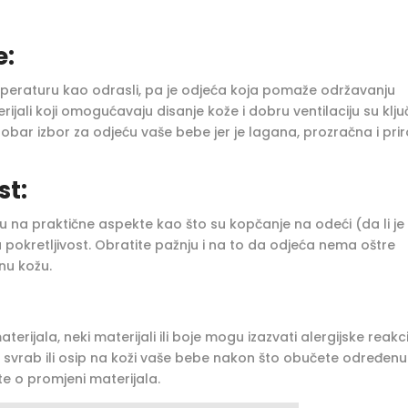
e:
mperaturu kao odrasli, pa je odjeća koja pomaže održavanju
ali koji omogućavaju disanje kože i dobru ventilaciju su ključ
obar izbor za odjeću vaše bebe jer je lagana, prozračna i pri
st:
u na praktične aspekte kao što su kopčanje na odeći (da li je
 pokretljivost. Obratite pažnju i na to da odjeća nema oštre
inu kožu.
erijala, neki materijali ili boje mogu izazvati alergijske reakci
lo, svrab ili osip na koži vaše bebe nakon što obučete određenu
ite o promjeni materijala.