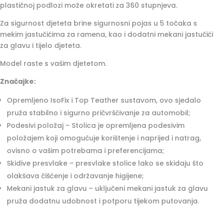
plastičnoj podlozi može okretati za 360 stupnjeva.
Za sigurnost djeteta brine sigurnosni pojas u 5 točaka s
mekim jastučićima za ramena, kao i dodatni mekani jastučići
za glavu i tijelo djeteta.
Model raste s vašim djetetom.
Značajke:
Opremljeno IsoFix i Top Teather sustavom, ovo sjedalo
pruža stabilno i sigurno pričvršćivanje za automobil;
Podesivi položaj – Stolica je opremljena podesivim
položajem koji omogućuje korištenje i naprijed i natrag,
ovisno o vašim potrebama i preferencijama;
Skidive presvlake – presvlake stolice lako se skidaju što
olakšava čišćenje i održavanje higijene;
Mekani jastuk za glavu – uključeni mekani jastuk za glavu
pruža dodatnu udobnost i potporu tijekom putovanja.