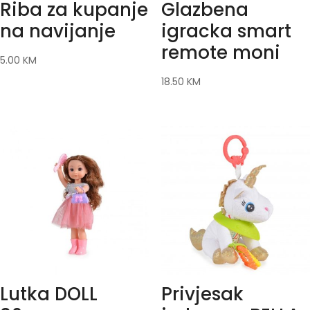
Riba za kupanje
Glazbena
na navijanje
igracka smart
remote moni
5.00
KM
18.50
KM
Lutka DOLL
Privjesak