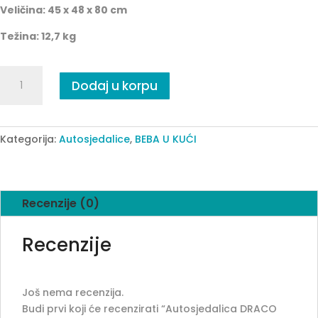
Veličina: 45 x 48 x 80 cm
Težina: 12,7 kg
Autosjedalica
Dodaj u korpu
DRACO
siva
quantity
Kategorija:
Autosjedalice
,
BEBA U KUĆI
Recenzije (0)
Recenzije
Još nema recenzija.
Budi prvi koji će recenzirati “Autosjedalica DRACO