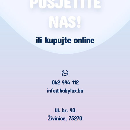
POSJETITE
NAS!
ili kupujte online
062 994 112
info@babylux.ba
Ul. br. 90
Živinice, 75270