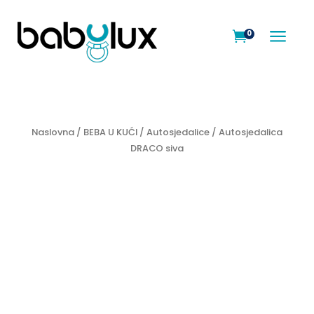
a
0

Naslovna
/
BEBA U KUĆI
/
Autosjedalice
/ Autosjedalica
DRACO siva