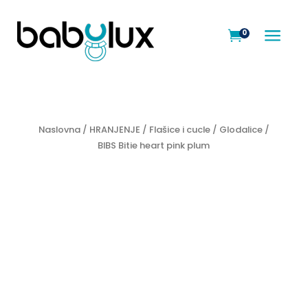
a
0

Naslovna
/
HRANJENJE
/
Flašice i cucle
/
Glodalice
/
BIBS Bitie heart pink plum