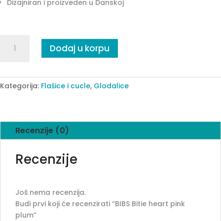
Dizajniran i proizveden u Danskoj
BIBS
Dodaj u korpu
Bitie
heart
pink
plum
Kategorija:
Flašice i cucle
,
Glodalice
quantity
Recenzije (0)
Recenzije
Još nema recenzija.
Budi prvi koji će recenzirati “BIBS Bitie heart pink
plum”