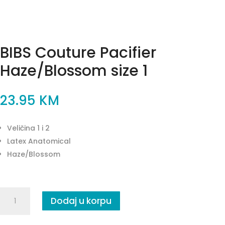
BIBS Couture Pacifier
Haze/Blossom size 1
23.95
KM
Veličina 1 i 2
Latex Anatomical
Haze/Blossom
BIBS
Dodaj u korpu
Couture
Pacifier