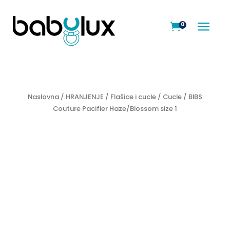
a
0

Naslovna
/
HRANJENJE
/
Flašice i cucle
/
Cucle
/ BIBS
Couture Pacifier Haze/Blossom size 1