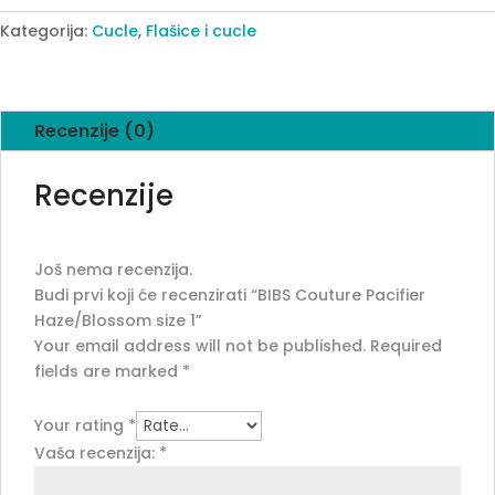
Haze/Blossom
size
Kategorija:
Cucle
,
Flašice i cucle
1
quantity
Recenzije (0)
Recenzije
Još nema recenzija.
Budi prvi koji će recenzirati “BIBS Couture Pacifier
Haze/Blossom size 1”
Your email address will not be published.
Required
fields are marked
*
Your rating
*
Vaša recenzija:
*