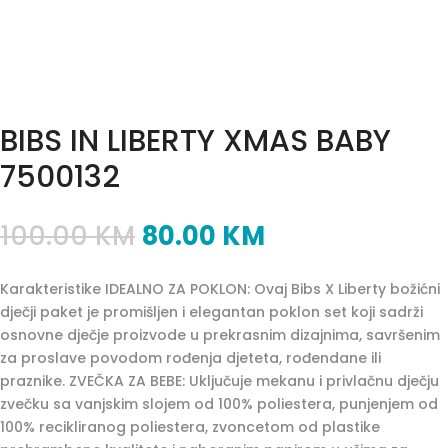
BIBS IN LIBERTY XMAS BABY
7500132
100.00
KM
80.00
KM
Karakteristike IDEALNO ZA POKLON: Ovaj Bibs X Liberty božićni
dječji paket je promišljen i elegantan poklon set koji sadrži
osnovne dječje proizvode u prekrasnim dizajnima, savršenim
za proslave povodom rođenja djeteta, rođendane ili
praznike. ZVEČKA ZA BEBE: Uključuje mekanu i privlačnu dječju
zvečku sa vanjskim slojem od 100% poliestera, punjenjem od
100% recikliranog poliestera, zvoncetom od plastike