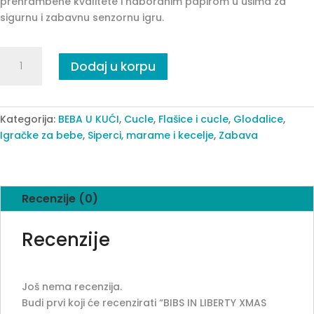
prehrambene kvalitete i naboranim papirom u ušima za
sigurnu i zabavnu senzornu igru.
BIBS
Dodaj u korpu
IN
LIBERTY
XMAS
BABY
Kategorija:
BEBA U KUĆI
,
Cucle
,
Flašice i cucle
,
Glodalice
,
7500132
Igračke za bebe
,
Siperci, marame i kecelje
,
Zabava
quantity
Recenzije (0)
Recenzije
Još nema recenzija.
Budi prvi koji će recenzirati “BIBS IN LIBERTY XMAS