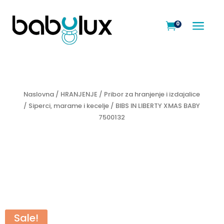
a
0

Naslovna
/
HRANJENJE
/
Pribor za hranjenje i izdajalice
/
Siperci, marame i kecelje
/ BIBS IN LIBERTY XMAS BABY
7500132
Sale!