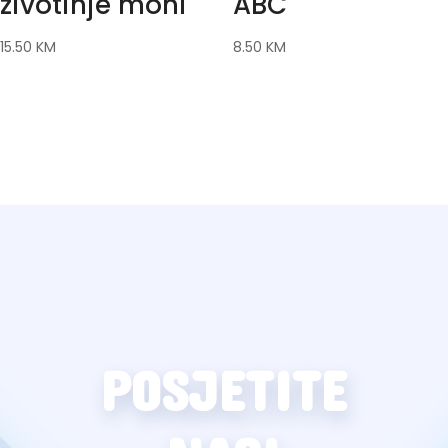
zivotinje moni
ABC
15.50
KM
8.50
KM
POSJETITE