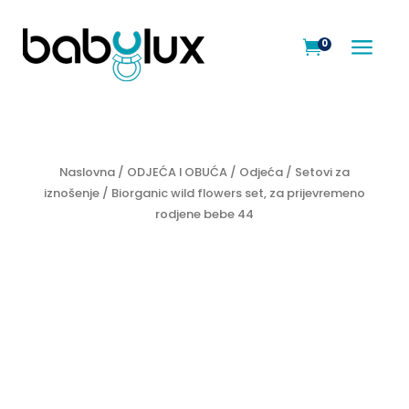
a
0

Naslovna
/
ODJEĆA I OBUĆA
/
Odjeća
/
Setovi za
iznošenje
/ Biorganic wild flowers set, za prijevremeno
rodjene bebe 44