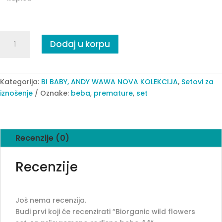
Biorganic
Dodaj u korpu
wild
flowers
set,
za
Kategorija:
BI BABY, ANDY WAWA NOVA KOLEKCIJA
,
Setovi za
prijevremeno
iznošenje
Oznake:
beba
,
premature
,
set
rodjene
bebe
44
Recenzije (0)
quantity
Recenzije
Još nema recenzija.
Budi prvi koji će recenzirati “Biorganic wild flowers