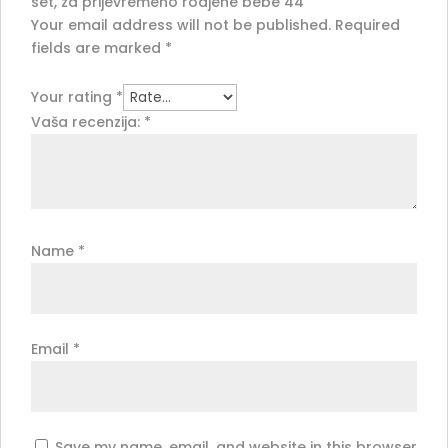
set, za prijevremeno rodjene bebe 44”
Your email address will not be published.
Required
fields are marked
*
Your rating
*
Vaša recenzija:
*
Name
*
Email
*
Save my name, email, and website in this browser