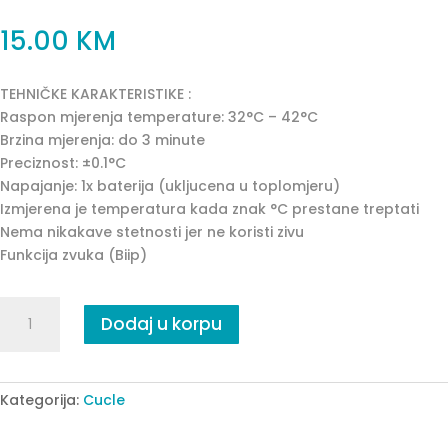
15.00
KM
TEHNIČKE KARAKTERISTIKE :
Raspon mjerenja temperature: 32°C – 42°C
Brzina mjerenja: do 3 minute
Preciznost: ±0.1°C
Napajanje: 1x baterija (ukljucena u toplomjeru)
Izmjerena je temperatura kada znak °C prestane treptati
Nema nikakave stetnosti jer ne koristi zivu
Funkcija zvuka (Biip)
CUCLA
Dodaj u korpu
TERMOMETAR
-
PINK
quantity
Kategorija:
Cucle