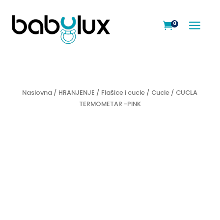
a
0

Naslovna
/
HRANJENJE
/
Flašice i cucle
/
Cucle
/ CUCLA
TERMOMETAR -PINK