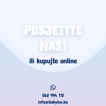
POSJETITE
NAS!
ili kupujte online
062 994 112
info@babylux.ba