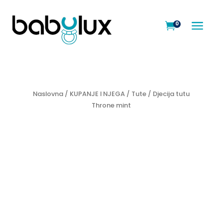
a
0

Naslovna
/
KUPANJE I NJEGA
/
Tute
/ Djecija tutu
Throne mint