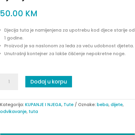
50.00
KM
Djecija tuta je namijenjena za upotrebu kod djece starije od
1 godine.
Proizvod je sa naslonom za leđa za veću udobnost djeteta.
Unutrašnji kontejner za lakše čišćenje nepokretne noge.
Djecija
Dodaj u korpu
tutu
Throne
mint
quantity
Kategorija:
KUPANJE I NJEGA
,
Tute
Oznake:
beba
,
dijete
,
odvikavanje
,
tuta