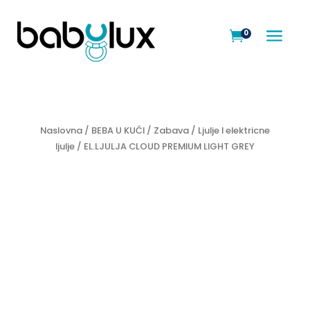
a
0

Naslovna
/
BEBA U KUĆI
/
Zabava
/
Ljulje I elektricne
ljulje
/ EL.LJULJA CLOUD PREMIUM LIGHT GREY