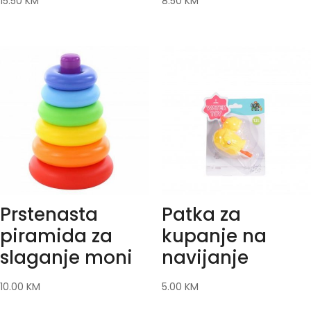
15.50
KM
8.50
KM
Prstenasta
Patka za
piramida za
kupanje na
slaganje moni
navijanje
10.00
KM
5.00
KM