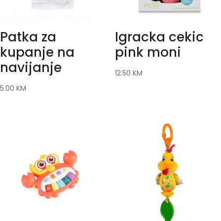
Patka za
Igracka cekic
kupanje na
pink moni
navijanje
12.50
KM
5.00
KM