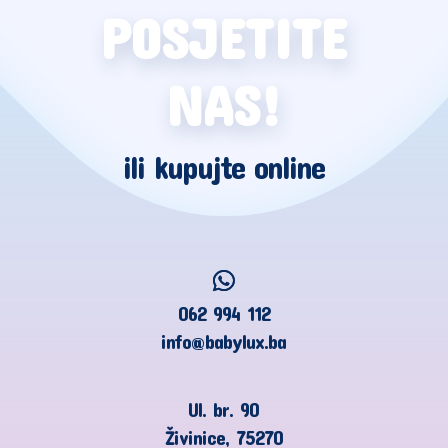
POSJETITE
NAS!
ili kupujte online
062 994 112
info@babylux.ba
Ul. br. 90
Živinice, 75270