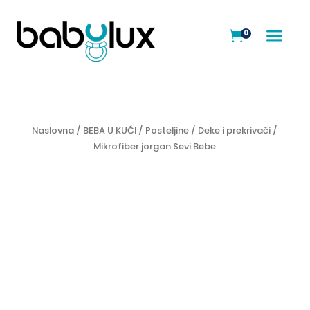
a
0

Naslovna
/
BEBA U KUĆI
/
Posteljine
/
Deke i prekrivači
/
Mikrofiber jorgan Sevi Bebe