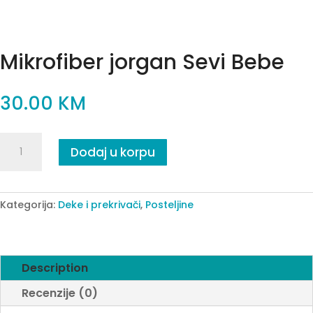
Mikrofiber jorgan Sevi Bebe
30.00
KM
Mikrofiber
Dodaj u korpu
jorgan
Sevi
Bebe
quantity
Kategorija:
Deke i prekrivači
,
Posteljine
Description
Recenzije (0)