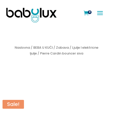
a
0

Naslovna
/
BEBA U KUĆI
/
Zabava
/
Ljulje I elektricne
ljulje
/ Pierre Cardin bouncer siva
Sale!