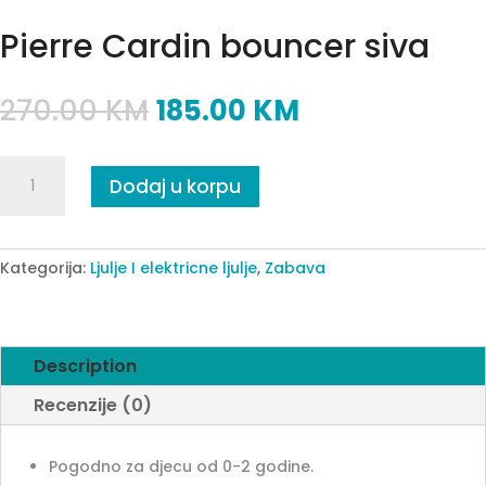
Pierre Cardin bouncer siva
270.00
KM
185.00
KM
Pierre
Dodaj u korpu
Cardin
bouncer
siva
quantity
Kategorija:
Ljulje I elektricne ljulje
,
Zabava
Description
Recenzije (0)
Pogodno za djecu od 0-2 godine.