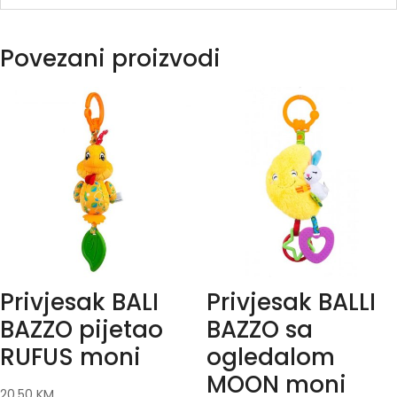
Povezani proizvodi
Privjesak BALI
Privjesak BALLI
BAZZO pijetao
BAZZO sa
RUFUS moni
ogledalom
MOON moni
20.50
KM