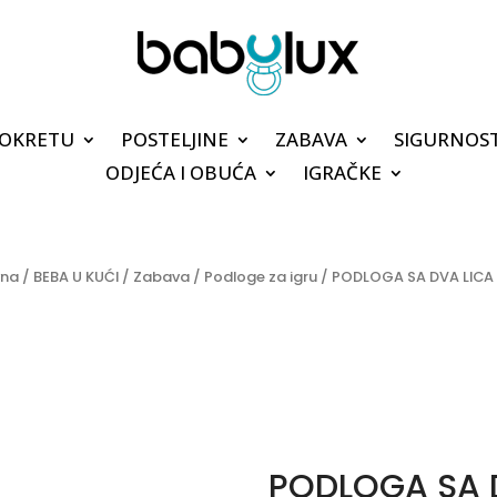
POKRETU
POSTELJINE
ZABAVA
SIGURNOS
ODJEĆA I OBUĆA
IGRAČKE
vna
/
BEBA U KUĆI
/
Zabava
/
Podloge za igru
/ PODLOGA SA DVA LICA
PODLOGA SA D