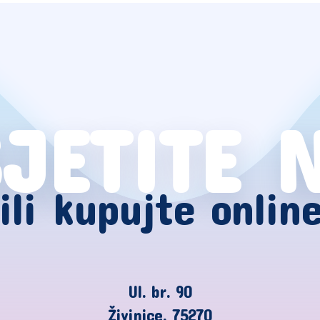
JETITE 
ili kupujte onlin
Ul. br. 90
Živinice, 75270