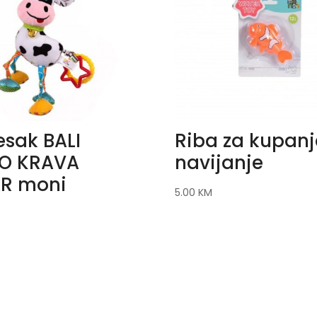
esak BALI
Riba za kupanj
O KRAVA
navijanje
R moni
5.00
KM