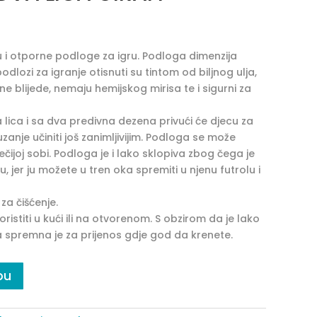
u i otporne podloge za igru. Podloga dimenzija
odlozi za igranje otisnuti su tintom od biljnog ulja,
 ne blijede, nemaju hemijskog mirisa te i sigurni za
lica i sa dva predivna dezena privući će djecu za
puzanje učiniti još zanimljivijim. Podloga se može
ječijoj sobi. Podloga je i lako sklopiva zbog čega je
, jer ju možete u tren oka spremiti u njenu futrolu i
a čišćenje.
istiti u kući ili na otvorenom. S obzirom da je lako
 spremna je za prijenos gdje god da krenete.
pu