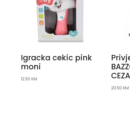
Igracka cekic pink
Privj
moni
BAZZ
CEZA
12.50
KM
20.50
KM