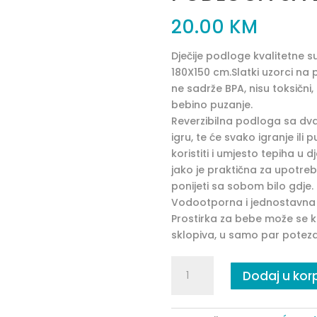
20.00
KM
Dječije podloge kvalitetne s
180X150 cm.Slatki uzorci na p
ne sadrže BPA, nisu toksični,
bebino puzanje.
Reverzibilna podloga sa dva 
igru, te će svako igranje ili 
koristiti i umjesto tepiha u d
jako je praktična za upotrebu
ponijeti sa sobom bilo gdje.
Vodootporna i jednostavna z
Prostirka za bebe može se kor
sklopiva, u samo par poteza
PODLOGA
Dodaj u kor
SA
DVA
LICA