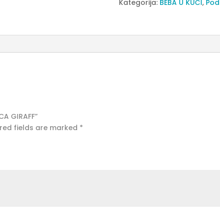
Kategorija:
BEBA U KUĆI
,
Pod
GIRAFF
quantity
ICA GIRAFF”
red fields are marked
*