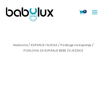
a
0

Naslovna
/
KUPANJE I NJEGA
/
Podloge za kupanje
/
PODLOGA ZA KUPANJE BEBE ZVJEZDICE