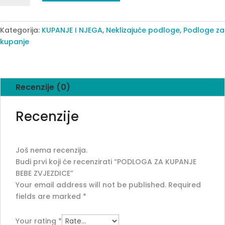
KUPANJE
BEBE
ZVJEZDICE
Kategorija:
KUPANJE I NJEGA
,
Neklizajuće podloge
,
Podloge za
quantity
kupanje
Recenzije (0)
Recenzije
Još nema recenzija.
Budi prvi koji će recenzirati “PODLOGA ZA KUPANJE
BEBE ZVJEZDICE”
Your email address will not be published.
Required
fields are marked
*
Your rating
*