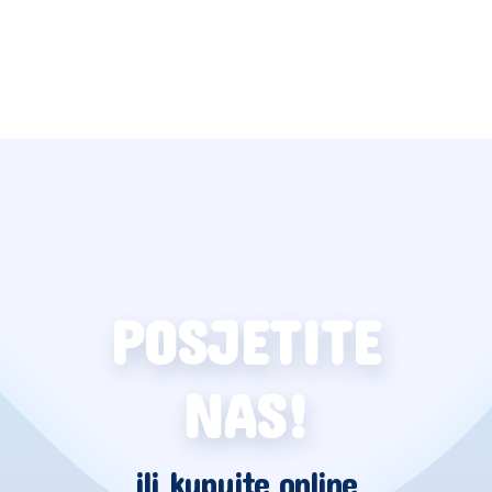
POSJETITE
NAS!
ili kupujte online