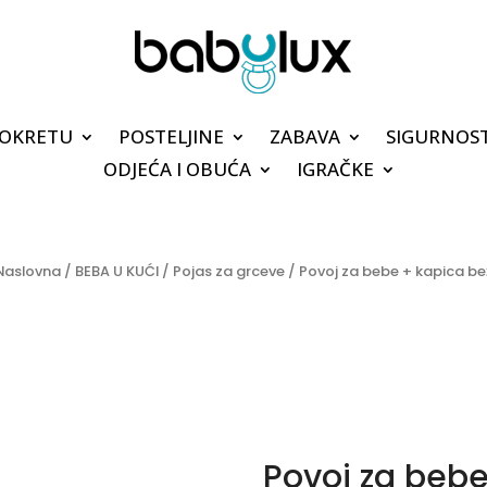
POKRETU
POSTELJINE
ZABAVA
SIGURNOS
ODJEĆA I OBUĆA
IGRAČKE
Naslovna
/
BEBA U KUĆI
/
Pojas za grceve
/ Povoj za bebe + kapica be
Povoj za bebe