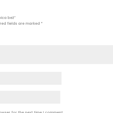
pica bež”
red fields are marked
*
owser for the next time I comment.