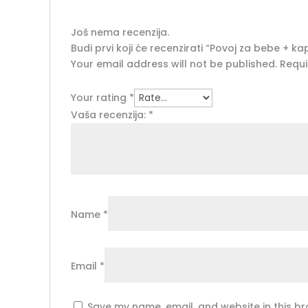
Još nema recenzija.
Budi prvi koji će recenzirati “Povoj za bebe + ka
Your email address will not be published.
Requi
Your rating
*
Vaša recenzija:
*
Name
*
Email
*
Save my name, email, and website in this br