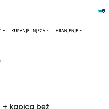
0

T
KUPANJE I NJEGA
HRANJENJE
ž
 + kapica bež