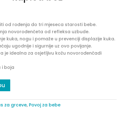
ti od rođenja do tri mjeseca starosti bebe.
nja novorođenčeta od refleksa uzbude.
 kuka, nogu i pomaže u prevenciji displazije kuka.
aju ugodnije i sigurnije uz ovo povijanje.
a je idealna za osjetljivu kožu novorođenčadi
 i boja
pu
as za grceve
,
Povoj za bebe