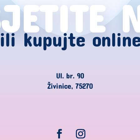
JETITE 
ili kupujte onlin
Ul. br. 90
Živinice, 75270