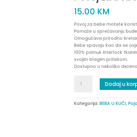
15.00
KM
Povoj za bebe možete koristi
Pomaže u sprečavanju buđe
Omogućava prirodno kretanje
Bebe spavaju kao da se osjeć
100% pamuk interlock tkanin
svojim blagim pritiskom.
Dostupno u nekoliko dezena
Povoj
Dodaj u kor
za
bebe
+
Kategorija:
BEBA U KUĆI
,
Poj
kapica
bež
quantity