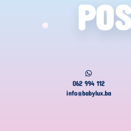
POS
062 994 112
info@babylux.ba