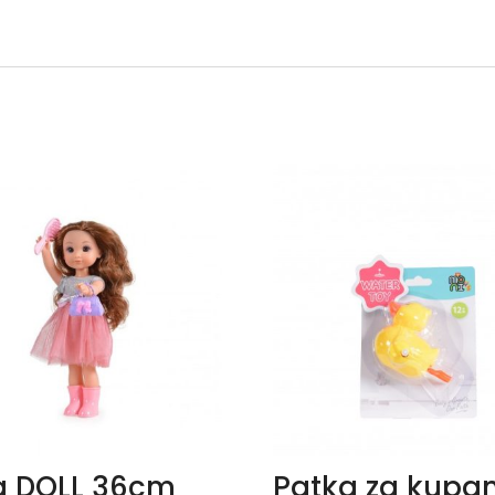
a DOLL 36cm
Patka za kupa