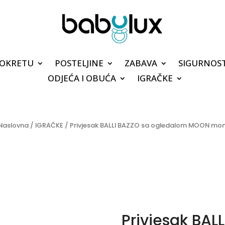
POKRETU
POSTELJINE
ZABAVA
SIGURNOS
ODJEĆA I OBUĆA
IGRAČKE
Naslovna
/
IGRAČKE
/ Privjesak BALLI BAZZO sa ogledalom MOON mon
Privjesak BAL