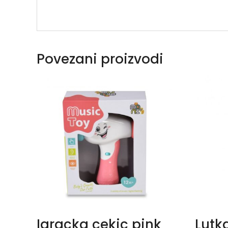
Povezani proizvodi
Igracka cekic pink
Lutk