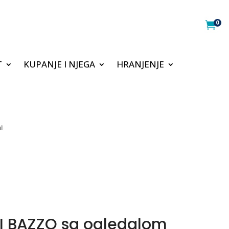
0

T
KUPANJE I NJEGA
HRANJENJE
i
LI BAZZO sa ogledalom