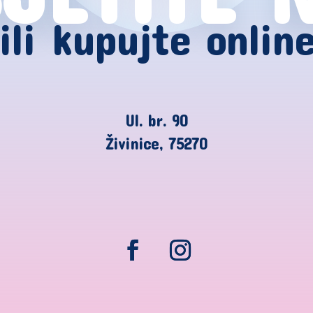
ili kupujte onlin
Ul. br. 90
Živinice, 75270