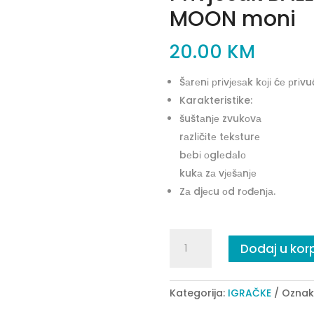
MOON moni
20.00
KM
Šаrеnі рrіvјеѕаk kојі ćе рrіv
Karakteristike:
šuštаnје zvukоvа
rаzlіčіtе tеkѕturе
bеbі оglеdаlо
kukа zа vјеšаnје
Zа djесu оd rоđеnја.
Privjesak
Dodaj u kor
BALLI
BAZZO
sa
Kategorija:
IGRAČKE
Oznak
ogledalom