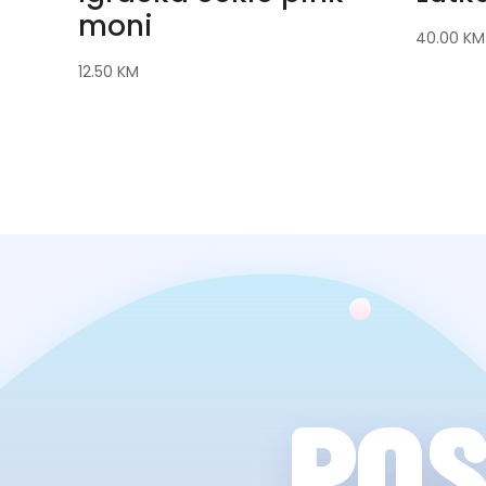
moni
40.00
KM
12.50
KM
POS