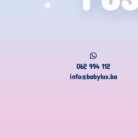
062 994 112
info@babylux.ba