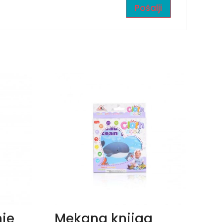
nje
Mekana knjiga