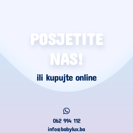
POSJETITE
NAS!
ili kupujte online
062 994 112
info@babylux.ba