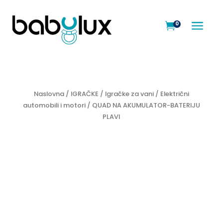
a
0

Naslovna
/
IGRAČKE
/
Igračke za vani
/
Električni
automobili i motori
/ QUAD NA AKUMULATOR-BATERIJU
PLAVI