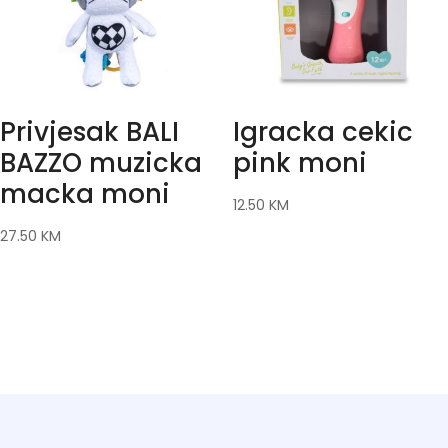
Privjesak BALI
Igracka cekic
BAZZO muzicka
pink moni
macka moni
12.50
KM
27.50
KM