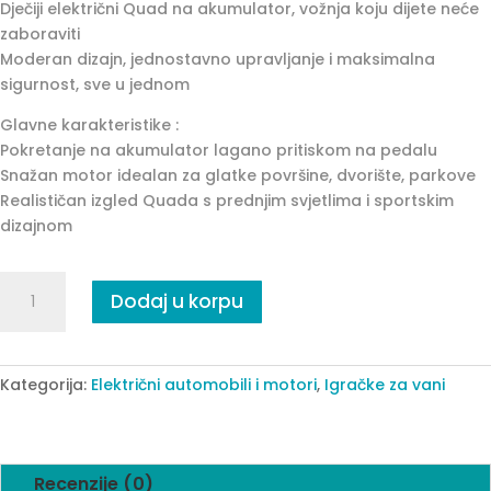
Dječiji električni Quad na akumulator, vožnja koju dijete neće
zaboraviti
Moderan dizajn, jednostavno upravljanje i maksimalna
sigurnost, sve u jednom
Glavne karakteristike :
Pokretanje na akumulator lagano pritiskom na pedalu
Snažan motor idealan za glatke površine, dvorište, parkove
Realističan izgled Quada s prednjim svjetlima i sportskim
dizajnom
QUAD
Dodaj u korpu
NA
AKUMULATOR-
BATERIJU
PLAVI
Kategorija:
Električni automobili i motori
,
Igračke za vani
quantity
Recenzije (0)