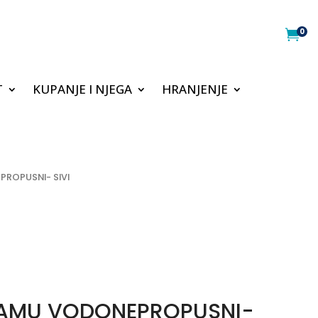
0

T
KUPANJE I NJEGA
HRANJENJE
ROPUSNI- SIVI
MAMU VODONEPROPUSNI-