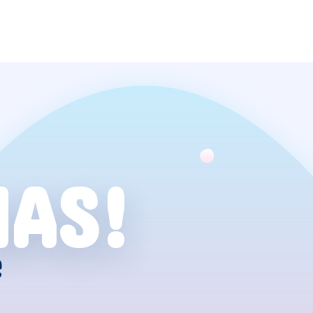
NAS!
e