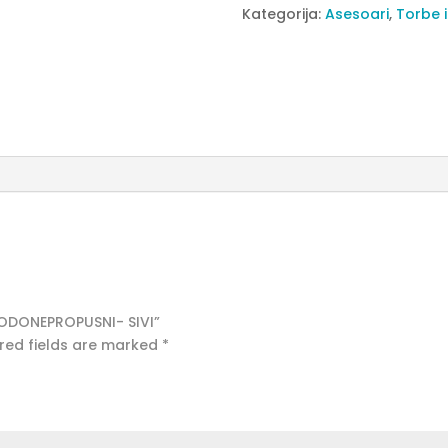
VODONEPROPUSNI-
Kategorija:
Asesoari
,
Torbe i
SIVI
quantity
 VODONEPROPUSNI- SIVI”
red fields are marked
*