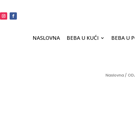
NASLOVNA
BEBA U KUĆI
BEBA U 
Naslovna
/
ODJ