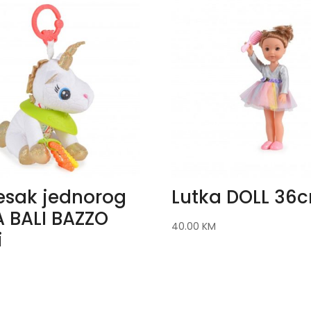
jesak jednorog
Lutka DOLL 36
A BALI BAZZO
40.00
KM
i