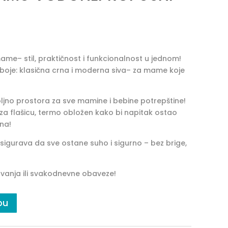
e– stil, praktičnost i funkcionalnost u jednom!
boje: klasična crna i moderna siva– za mame koje
oljno prostora za sve mamine i bebine potrepštine!
 za flašicu, termo obložen kako bi napitak ostao
na!
igurava da sve ostane suho i sigurno – bez brige,
ovanja ili svakodnevne obaveze!
pu