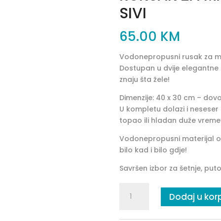
SIVI
65.00
KM
Vodonepropusni rusak za mam
Dostupan u dvije elegantne 
znaju šta žele!
Dimenzije: 40 x 30 cm – dov
U kompletu dolazi i neseser
topao ili hladan duže vreme
Vodonepropusni materijal os
bilo kad i bilo gdje!
Savršen izbor za šetnje, put
RUKSAK
Dodaj u kor
ZA
MAMU