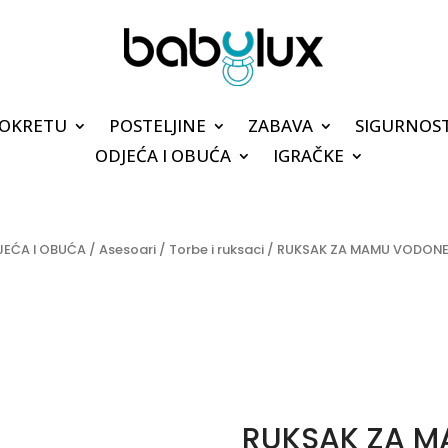
POKRETU
POSTELJINE
ZABAVA
SIGURNOS
ODJEĆA I OBUĆA
IGRAČKE
EĆA I OBUĆA
/
Asesoari
/
Torbe i ruksaci
/ RUKSAK ZA MAMU VODONEP
RUKSAK ZA 