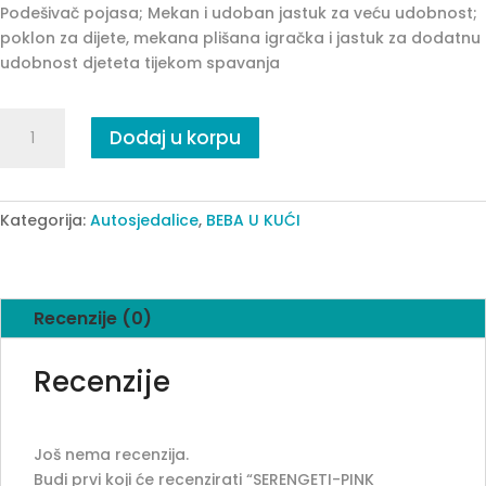
Podešivač pojasa; Mekan i udoban jastuk za veću udobnost;
poklon za dijete, mekana plišana igračka i jastuk za dodatnu
udobnost djeteta tijekom spavanja
SERENGETI-
Dodaj u korpu
PINK
AUTOSJEDALICA
quantity
Kategorija:
Autosjedalice
,
BEBA U KUĆI
Recenzije (0)
Recenzije
Još nema recenzija.
Budi prvi koji će recenzirati “SERENGETI-PINK