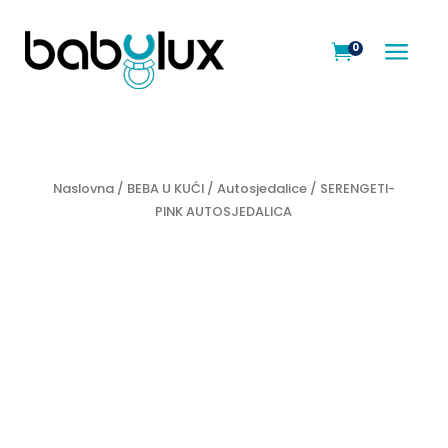
a
0

Naslovna
/
BEBA U KUĆI
/
Autosjedalice
/ SERENGETI-
PINK AUTOSJEDALICA