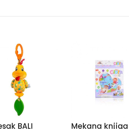
esak BALI
Mekana knjiga