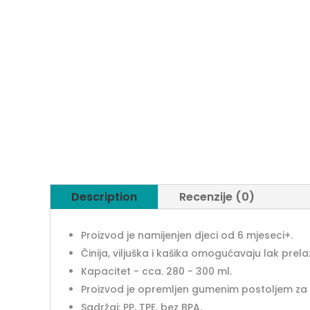
Description
Recenzije (0)
Proizvod je namijenjen djeci od 6 mjeseci+.
Činija, viljuška i kašika omogućavaju lak pre
Kapacitet - cca. 280 - 300 ml.
Proizvod je opremljen gumenim postoljem za st
Sadržaj: PP, TPE, bez BPA.