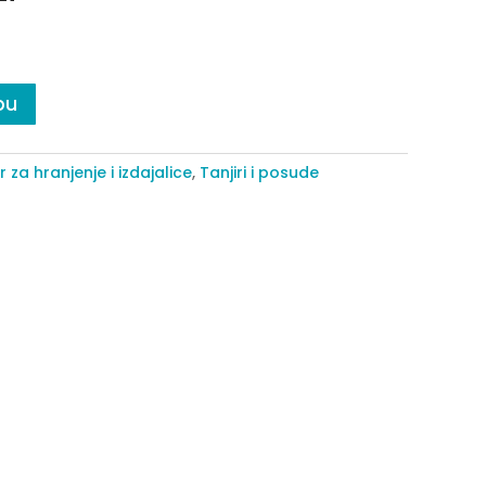
pu
r za hranjenje i izdajalice
,
Tanjiri i posude