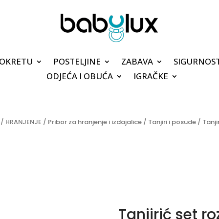
POKRETU
POSTELJINE
ZABAVA
SIGURNOS
ODJEĆA I OBUĆA
IGRAČKE
/
HRANJENJE
/
Pribor za hranjenje i izdajalice
/
Tanjiri i posude
/ Tanjir
Tanjirić set ro