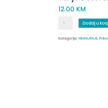
12.00
KM
Tanjirić
Dodaj u kor
set
rozi
quantity
Kategorija:
HRANJENJE
,
Pribo