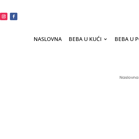
NASLOVNA
BEBA U KUĆI
BEBA U 
Naslovna