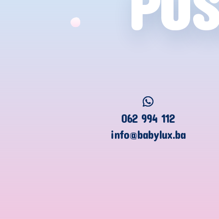
POS
062 994 112
info@babylux.ba