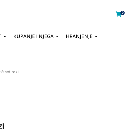
0

T
KUPANJE I NJEGA
HRANJENJE
ić set rozi
zi