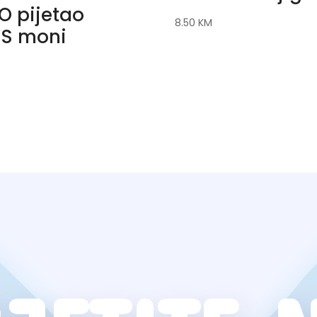
O pijetao
8.50
KM
S moni