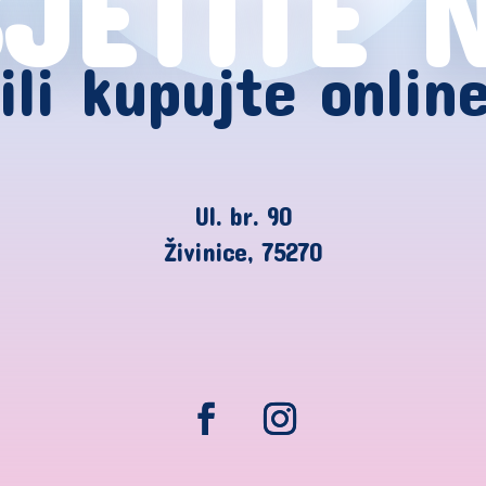
JETITE 
ili kupujte onlin
Ul. br. 90
Živinice, 75270