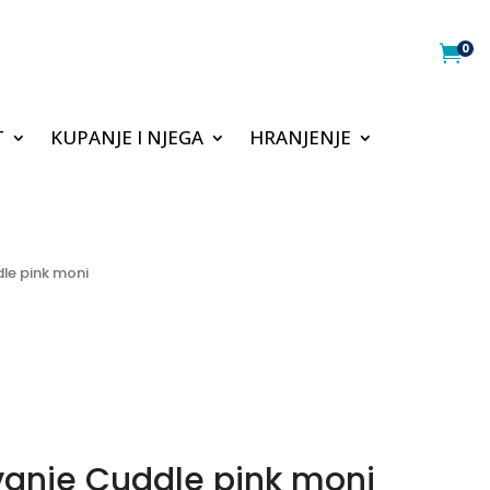
0

T
KUPANJE I NJEGA
HRANJENJE
le pink moni
vanje Cuddle pink moni