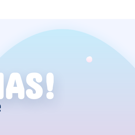
NAS!
e