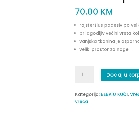
70.00
KM
rajsferšlus podesiv po veli
prilagodljiv većini vrsta 
vanjska tkanina je otporn
veliki prostor za noge
Vreca
Dodaj u kor
za
spavanje
Cuddle
Kategorija:
BEBA U KUĆI
,
Vre
pink
vreca
moni
quantity