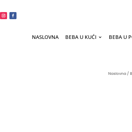
NASLOVNA
BEBA U KUĆI
BEBA U 
Naslovna
/
B