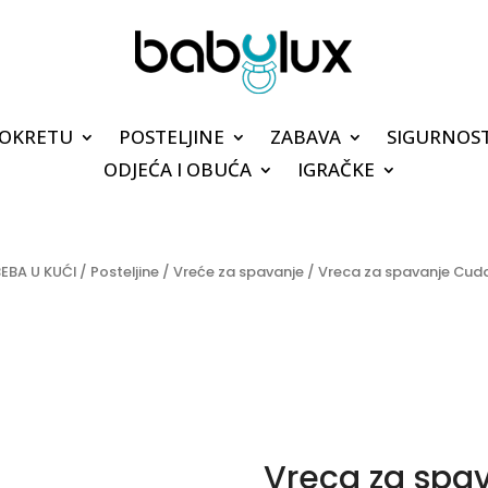
POKRETU
POSTELJINE
ZABAVA
SIGURNOS
ODJEĆA I OBUĆA
IGRAČKE
EBA U KUĆI
/
Posteljine
/
Vreće za spavanje
/ Vreca za spavanje Cudd
Vreca za spa