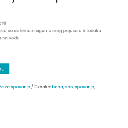
čini
kolica sa sistemom sigurnosnog pojasa u 5 tačaka
a na vodu
pu
će za spavanje
Oznake:
beba
,
san
,
spavanje
,