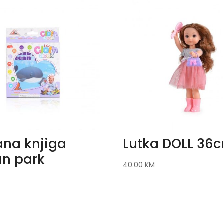
na knjiga
Lutka DOLL 36
n park
40.00
KM