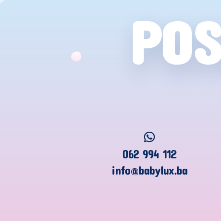
POS
062 994 112
info@babylux.ba