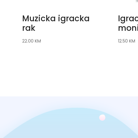
Muzicka igracka
Igra
rak
mon
22.00
KM
12.50
KM