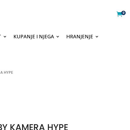
0

T
KUPANJE I NJEGA
HRANJENJE
RA HYPE
BY KAMERA HYPE