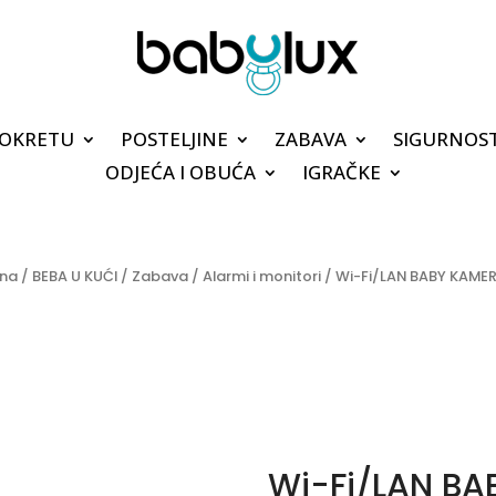
POKRETU
POSTELJINE
ZABAVA
SIGURNOS
ODJEĆA I OBUĆA
IGRAČKE
vna
/
BEBA U KUĆI
/
Zabava
/
Alarmi i monitori
/ Wi-Fi/LAN BABY KAME
Wi-Fi/LAN BA