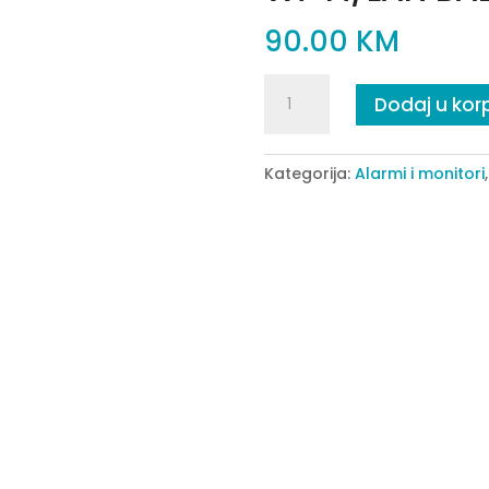
90.00
KM
Wi-
Dodaj u kor
Fi/LAN
BABY
KAMERA
Kategorija:
Alarmi i monitori
HYPE
quantity