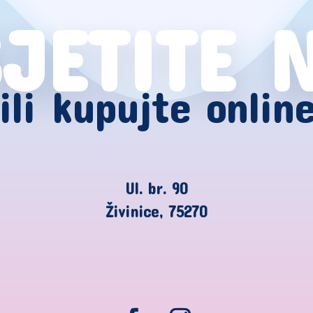
JETITE 
ili kupujte onlin
Ul. br. 90
Živinice, 75270