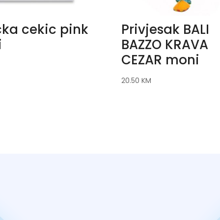
cka cekic pink
Privjesak BALI
i
BAZZO KRAVA
CEZAR moni
20.50
KM