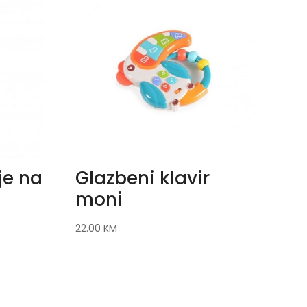
je na
Glazbeni klavir
moni
22.00
KM