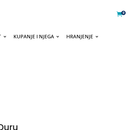
0

T
KUPANJE I NJEGA
HRANJENJE
 Duru