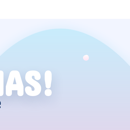
NAS!
e