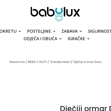
POKRETU
POSTELJINE
ZABAVA
SIGURNOS
ODJEĆA I OBUĆA
IGRAČKE
Naslovna
/
BEBA U KUĆI
/
Garderoberi
/ Dječiji ormar Duru
Dječiji ormar