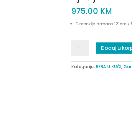
975.00
KM
Dimenzije ormara 121cm x
Dječiji
Dodaj u kor
ormar
Duru
quantity
Kategorija:
BEBA U KUĆI
,
Gar