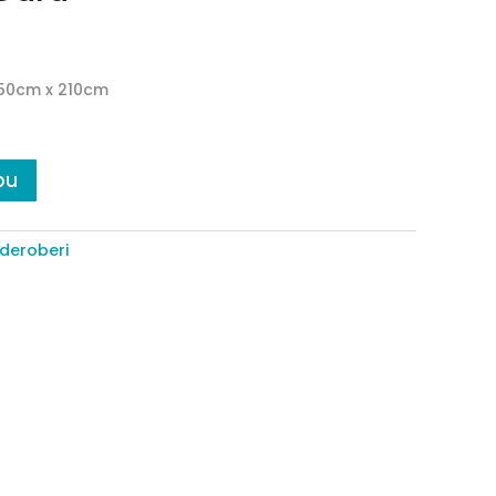
 50cm x 210cm
pu
deroberi