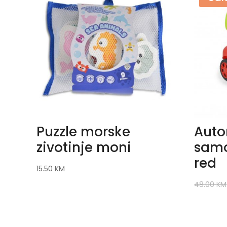
Puzzle morske
Auto
zivotinje moni
samo
red
15.50
KM
48.00
KM