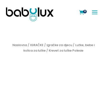
a
0

Naslovna
/
IGRAČKE
/
Igračke za djecu
/
Lutke, bebe i
kolica za lutke
/ Krevet za lutke Polesie