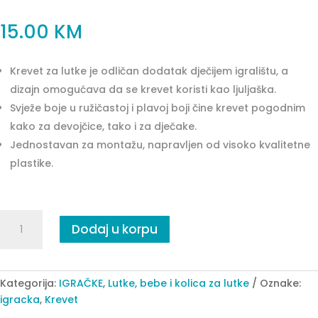
15.00
KM
Krevet za lutke je odličan dodatak dječijem igralištu, a
dizajn omogućava da se krevet koristi kao ljuljaška.
Svježe boje u ružičastoj i plavoj boji čine krevet pogodnim
kako za devojčice, tako i za dječake.
Jednostavan za montažu, napravljen od visoko kvalitetne
plastike.
Krevet
Dodaj u korpu
za
lutke
Polesie
quantity
Kategorija:
IGRAČKE
,
Lutke, bebe i kolica za lutke
Oznake:
igracka
,
Krevet