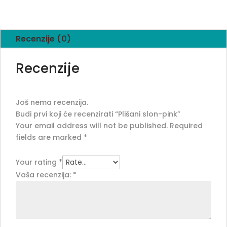
Recenzije (0)
Recenzije
Još nema recenzija.
Budi prvi koji će recenzirati “Plišani slon-pink”
Your email address will not be published.
Required
fields are marked
*
Your rating
*
Vaša recenzija:
*