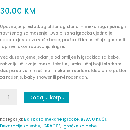
30.00
KM
Upoznajte preslatkog plišanog slona – mekanog, nježnog i
savršenog za maženje! Ova plišana igračka ujedno je i
udoban jastuk za vaše bebe, pružajući im osjećaj sigurnosti i
topline tokom spavanja ili igre.
Već duže vrijeme jedan je od omiljenih igračkica za bebe,
zahvaljujući svojoj mekoj teksturi, umirujućoj boji i slatkom
dizajnu sa velikim ušima i mekanim surlom. Idealan je poklon
za rođenje, baby shower ili prvi rođendan.
Plišani
Dodaj u korpu
slon-
pink
quantity
Kategorija:
Bali bazo mekane igračke
,
BEBA U KUĆI
,
Dekoracije za sobu
,
IGRAČKE
,
Igračke za bebe