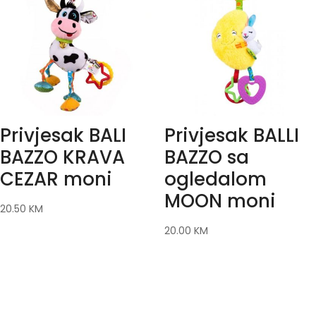
Privjesak BALI
Privjesak BALLI
BAZZO KRAVA
BAZZO sa
CEZAR moni
ogledalom
MOON moni
20.50
KM
20.00
KM