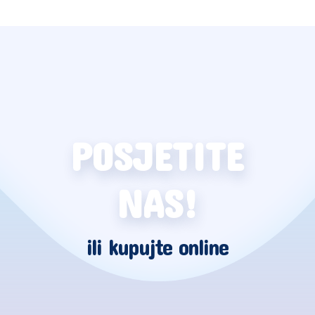
POSJETITE
NAS!
ili kupujte online