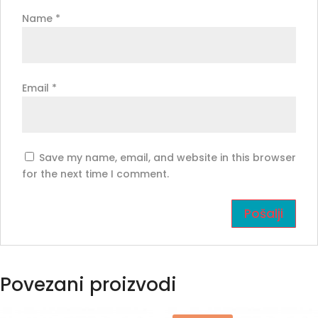
Name
*
Email
*
Save my name, email, and website in this browser
for the next time I comment.
Povezani proizvodi