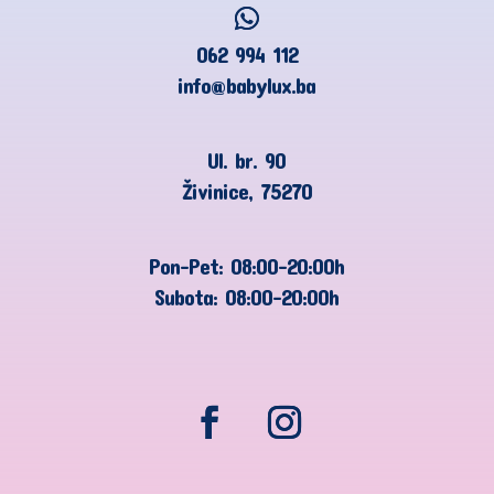
062 994 112
info@babylux.ba
Ul. br. 90
Živinice, 75270
Pon-Pet: 08:00-20:00h
Subota: 08:00-20:00h