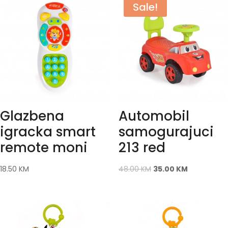
Sale!
Glazbena
Automobil
igracka smart
samogurajuci
remote moni
213 red
18.50
KM
48.00
KM
35.00
KM