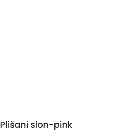
Plišani slon-pink