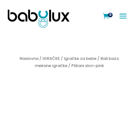
a
0

Naslovna
/
IGRAČKE
/
Igračke za bebe
/
Bali bazo
mekane igračke
/ Plišani slon-pink